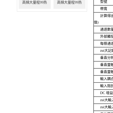
型號
高頻大量程99热
高頻大量程99热
帶寬
99re8国产在线播放
99re8国产在线播放
計算得出
值)
5M/550A
6M/330A
通道數
外部觸
每條通
zui大
垂直分
垂直靈敏度
垂直靈敏度
輸入耦
輸入阻
DC 增
zui大輸
zui大輸