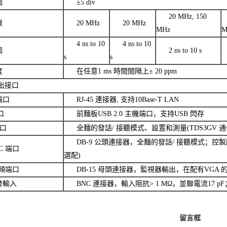
圍
±5 div
20 MHz, 150
限
20 MHz
20 MHz
MHz
M
4 ns to 10
4 ns to 10
圍
2 ns to 10 s
s
s
度
在任意1 ms 時間間隔上± 20 ppm
出接口
端口
RJ-45 連接器, 支持10Base-T LAN
口
前麵板USB 2.0 主機端口，支持USB 閃存
端口
全麵的發話/ 接聽模式、設置和測量(TDS3GV 
DB-9 公頭連接器，全麵的發話/ 接聽模式；控製所
-C 端口
選配)
視頻端口
DB-15 母頭連接器，監視器輸出，在配有VGA 
發輸入
BNC 連接器，輸入阻抗> 1 MΩ，並聯電流17 pF；
留言框