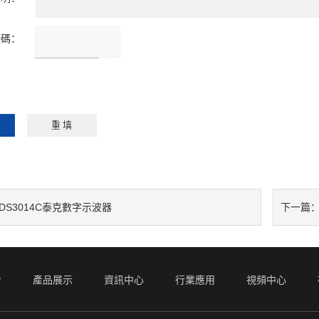
證碼：
請輸入計算結果
（填寫阿拉伯數
字），如：三加四
=7
DS3014C泰克數字示波器
下一篇
看
產品展示
資訊中心
行業應用
視頻中心