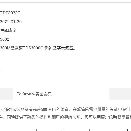
TDS3032C
2021-01-20
生產廠家
5802
300M雙通道TDS3000C 係列數字示波器。
紹
TeKtronix/美國泰克
000C係列示波器擁有高達500 MHz的帶寬，在緊湊的電池供電的設計中提供
軟件，同時提供了熟悉的操作和簡單的導航功能，您可以用更少的時間學習