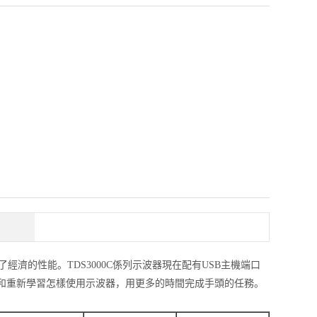
了經濟的性能。TDS3000C係列示波器現在配有USB主機端口
和重新學習怎樣使用示波器，用更多的時間完成手頭的任務。