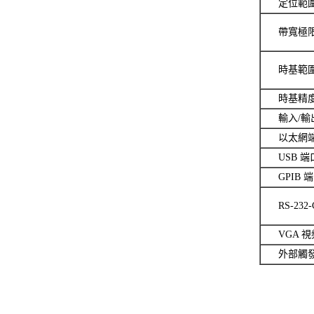
定位範
帶寬極
時基範
時基精
輸入/輸
以太網
USB 端
GPIB 
RS-232
VGA 
外部觸