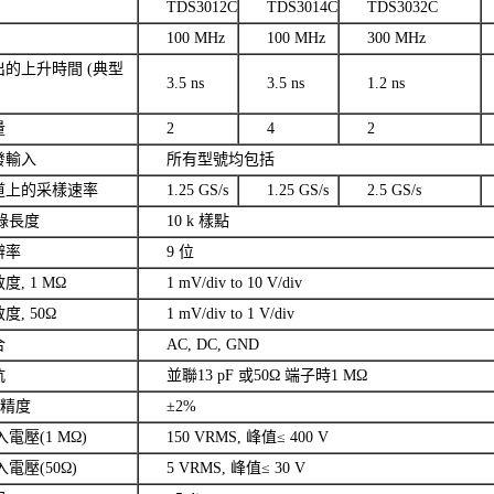
TDS3012C
TDS3014C
TDS3032C
100 MHz
100 MHz
300 MHz
的上升時間 (典型
3.5 ns
3.5 ns
1.2 ns
量
2
4
2
發輸入
所有型號均包括
道上的采樣速率
1.25 GS/s
1.25 GS/s
2.5 GS/s
記錄長度
10 k 樣點
辨率
9 位
, 1 MΩ
1 mV/div to 10 V/div
, 50Ω
1 mV/div to 1 V/div
合
AC, DC, GND
抗
並聯13 pF 或50Ω 端子時1 MΩ
益精度
±2%
入電壓(1 MΩ)
150 VRMS, 峰值≤ 400 V
入電壓(50Ω)
5 VRMS, 峰值≤ 30 V