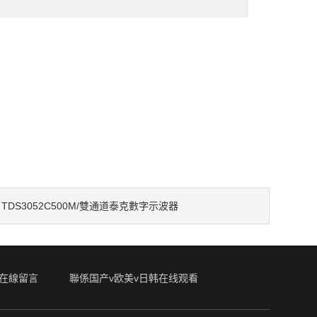
TDS3052C500M/雙通道泰克數字示波器
：
在線留言
聯係国产v欧美v日韩在线观看